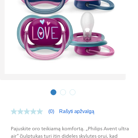
(0)
Rašyti apžvalgą
Nėra
įvertinimo
vertės.
To
Pajuskite oro teikiamą komfortą. „Philips Avent ultra
paties
air“ čiulptukas turi itin dideles skylutes orui, kad