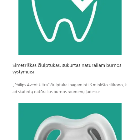
Simetriškas čiulptukas, sukurtas natūraliam burnos
vystymuisi
„Philips Avent Ultra“ čiulptukai pagaminti iš minkšto silikono, k
ad skatintų natūralius burnos raumenų judesius.