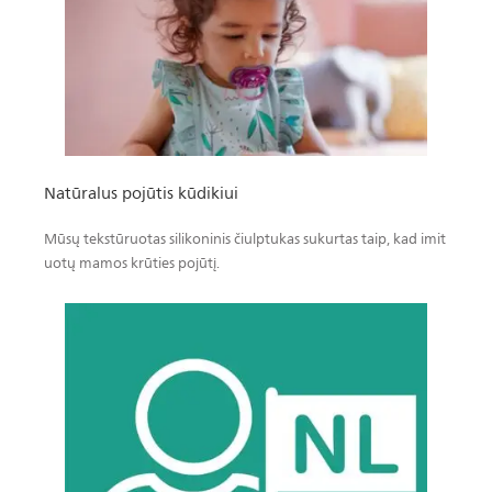
Natūralus pojūtis kūdikiui
Mūsų tekstūruotas silikoninis čiulptukas sukurtas taip, kad imit
uotų mamos krūties pojūtį.