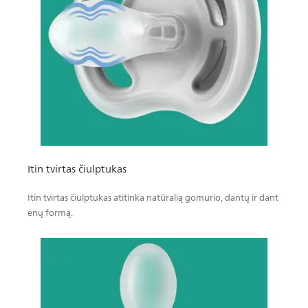
Itin tvirtas čiulptukas
Itin tvirtas čiulptukas atitinka natūralią gomurio, dantų ir dant
enų formą.