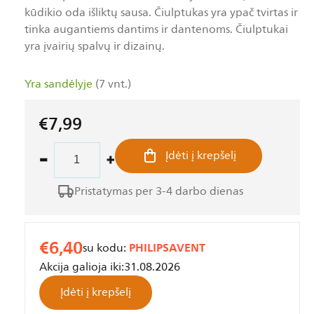
puslapio
nuoroda.
kūdikio oda išliktų sausa. Čiulptukas yra ypač tvirtas ir
tinka augantiems dantims ir dantenoms. Čiulptukai
yra įvairių spalvų ir dizainų.
Yra sandėlyje
(7 vnt.)
€7,99
Įprasta
kaina
Įdėti į krepšelį
Sumažinti
Padidinti
ultra
ultra
Pristatymas per 3-4 darbo dienas
air
air
SCF349/22
SCF349/22
Čiulptukas
Čiulptukas
€6,40
kiekį
kiekį
PHILIPSAVENT
su kodu:
Akcija galioja iki:
31.08.2026
Įdėti į krepšelį