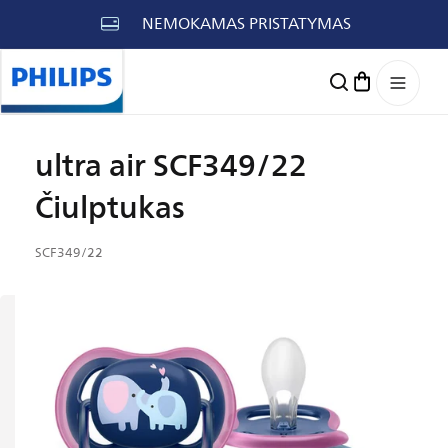
Eiti į
NEMOKAMAS PRISTATYMAS
turinį
Krepšelis
ultra air SCF349/22
Čiulptukas
SKU
SCF349/22
kodas:
reiti prie
formacijos
ie gaminį