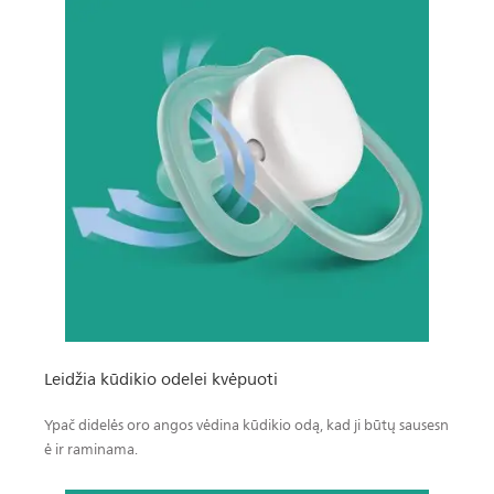
Leidžia kūdikio odelei kvėpuoti
Ypač didelės oro angos vėdina kūdikio odą, kad ji būtų sausesn
ė ir raminama.