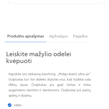
Produkto aprašymas
Apžvalgos
Pagalba
Leiskite mažylio odelei
kvėpuoti
Pajuskite oro teikiamą komfortą. „Philips Avent ultra air“
čiulptukas turi itin dideles skylutes orui, kad kūdikio oda
išliktų sausa. Čiulptukas yra ypač tvirtas ir tinka
augantiems dantims ir dantenoms. Čiulptukai yra įvairių
spalvų ir dizainų.
18M+