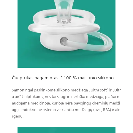
Čiulptukas pagamintas iš 100 % maistinio silikono
Sąmoningai pasirinkome silikono medžiagą „Ultra soft“ ir „Ultr
a air“ čiulptukams, nes tai saugi ir inertiška medžiaga, plačiai n
audojama medicinoje, kurioje nėra pavojingų cheminių medži
agų, endokrininę sistemą veikiančių medžiagų (pvz., BPA) ir ale
rgenų.