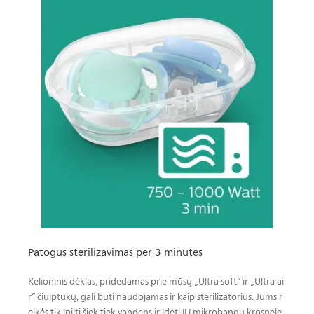
Patogus sterilizavimas per 3 minutes
Kelioninis dėklas, pridedamas prie mūsų „Ultra soft“ ir „Ultra ai
r“ čiulptukų, gali būti naudojamas ir kaip sterilizatorius. Jums r
eikės tik įpilti šiek tiek vandens ir įdėti jį į mikrobangų krosnelę.